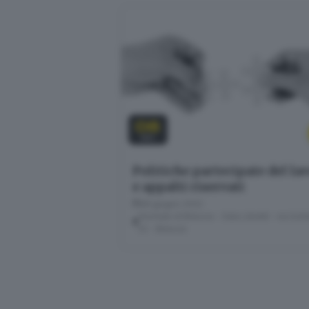
08
GIU
Politiche partecipate del la
e appalti riservati
08 giugno 2022
Giornale di Brescia - Sala Libretti · via Solf
22 - Brescia