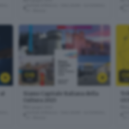
23 giugno 2022
21 
erino,
Giornale di Brescia - Sala Libretti · via Solferino,
Gior
22 - Brescia
22 
09
0
GIU
GI
al
Siamo Capitale Italiana della
Tri
Cultura 2023
GU
09 giugno 2022
08 
erino,
Giornale di Brescia - Sala Libretti · via Solferino,
Gior
22 - Brescia
22 