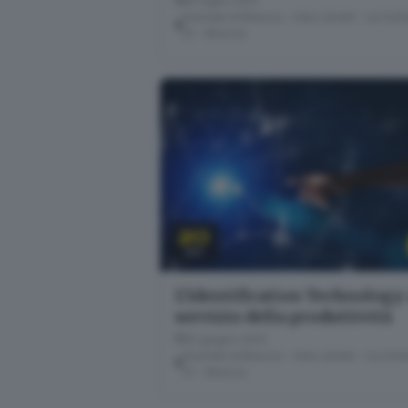
05 luglio 2022
Giornale di Brescia - Sala Libretti · via Solf
22 - Brescia
20
GIU
L'Identification Technology 
servizio della produttività
20 giugno 2022
Giornale di Brescia - Sala Libretti · via Solf
22 - Brescia