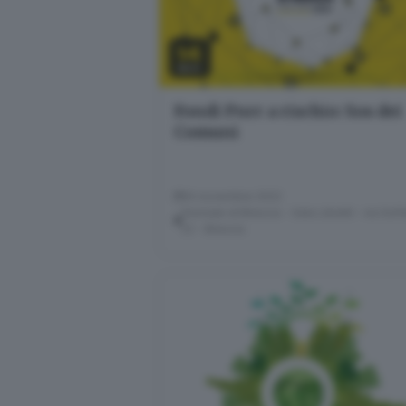
14
NOV
Fondi Pnrr a rischio: Sos dei
Comuni
14 novembre 2022
Giornale di Brescia - Sala Libretti · via Solf
22 - Brescia