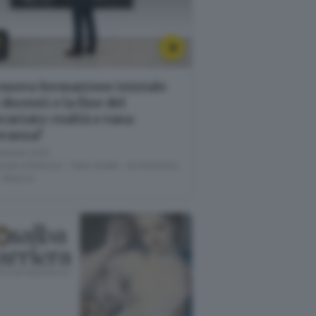
1
T
nuova formazione iniziale
 docenti e la fine del
cariato: realtà o vana
eranza?
ottobre 2022
nale di Brescia - Sala Libretti · via Solferino,
- Brescia