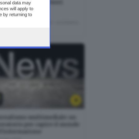
lle Camonica - i tesori
ersonal data may
ces will apply to
costi"
 by returning to
luglio 2022
nale di Brescia - Sala Libretti · via Solferino,
- Brescia
rnalismo multimediale: un
oratorio per capire il mondo
l'informazione