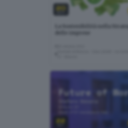
20
OTT
La Sostenibilità nella Strat
delle imprese
20 ottobre 2022
Giornale di Brescia - Sala Libretti · via Solf
22 - Brescia
22
SET