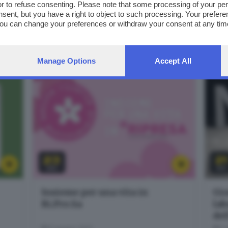
uno scenario complesso
"Va
or to refuse consenting. Please note that some processing of your p
nsent, but you have a right to object to such processing. Your preferen
nas
You can change your preferences or withdraw your consent at any time
21 luglio 2022
18 
ng the
privacy policy
button at the bottom of the webpage.
erino,
Giornale di Brescia - Sala Libretti · via Solferino,
Gior
22 - Brescia
22 
Manage Options
Accept All
23
21
GIU
GIU
Insieme per una vita in
Gio
Ri.Pre.Sa
lab
del