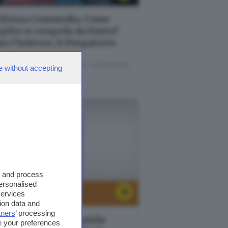
 Divina Commedia. Come
gilio si congeda da Dante?
o l'Inferno, il Purgatorio
settembre 2022
nale di Brescia - Sala Libretti · via Solferino,
e without accepting
- Brescia
s and process
personalised
8
services
ion data and
tners
’ processing
sentazione della guida
e your preferences