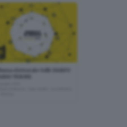
6
U
buna elettorale GdB: DARFO
ARIO TERME
giugno 2022
nale di Brescia - Sala Libretti · via Solferino,
- Brescia