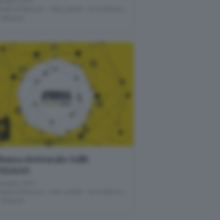
giugno 2022
nale di Brescia - Sala Libretti · via Solferino,
- Brescia
8
U
buna elettorale GdB:
SSAGO
giugno 2022
nale di Brescia - Sala Libretti · via Solferino,
- Brescia