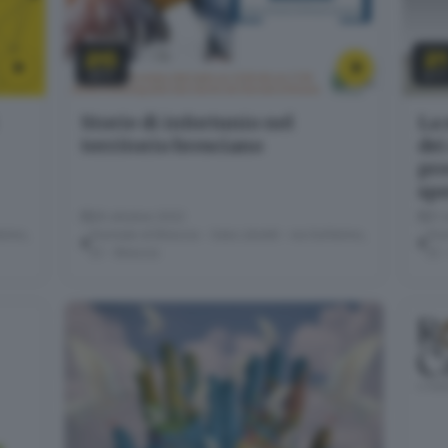
26
2
OTT
OT
Storie di infortunio nel
La 
territorio bresciano
dei
pre
sp
26 ottobre 2022
21 
erino,
Giornale di Brescia - Sala Libretti · via Solferino,
Gior
22 - Brescia
22 