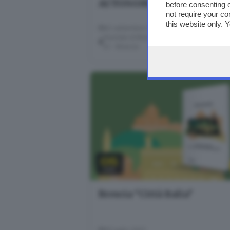
AUTONOME?
before consenting 
not require your co
this website only. 
02 settembre 2022
this site and clicki
Giornale di Brescia - Sala Libretti · via Solf
22 - Brescia
05
LUG
Brescia “Città Italia”