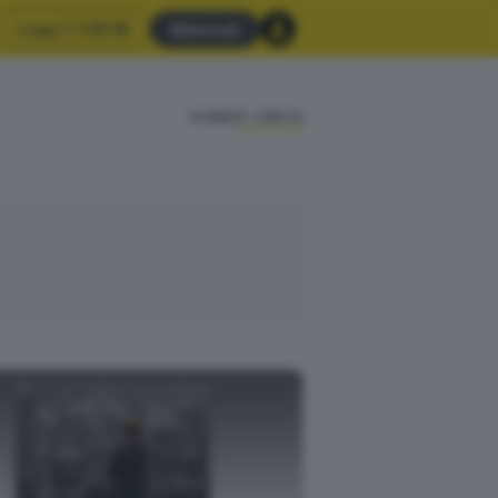
Leggi il GdB
Abbonati
HOME
CERCA