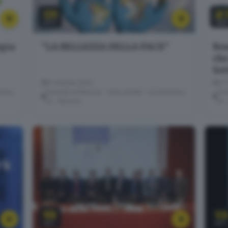
01
2
OTT
SE
egia
"LA BELLEZZA DELLA PACE"
Ros
che
Set
01 ottobre 2022
27 
erino,
Giornale di Brescia - Sala Libretti · via Solferino,
Gior
22 - Brescia
22 
19
13
SET
SET