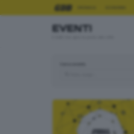
CRONACA
ECONOMIA
EVENTI
Il GdB che apre le porte alla città
Cerca evento