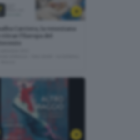
7
T
alba Carriera, la veneziana
 ritrae l'Europa del
tecento
settembre 2022
nale di Brescia - Sala Libretti · via Solferino,
- Brescia