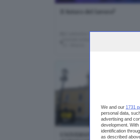
Il futuro del lavoro?
22 settembre 2022
Giornale di Brescia - Sala Libretti · via Solf
22 - Brescia
We and our
1731 p
personal data, such
02
advertising and co
SET
development. With
identification thro
UNIVERSITA' LIBERE E
as described above