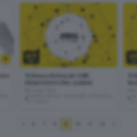
07
0
GIU
GI
voro
Tribuna elettorale GdB:
Tri
DESENZANO DEL GARDA
BO
07 giugno 2022
06 
erino,
Giornale di Brescia - Sala Libretti · via Solferino,
Gior
22 - Brescia
22 
«
6
7
8
9
10
11
12
»