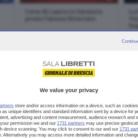
Corso di Laurea in Farmacia
La
presso l'ateneo Bresciano
Vir
Dop
19 settembre 2022
13 
erino,
Giornale di Brescia - Sala Libretti · via Solferino,
Gior
Continu
22 - Brescia
22 
We value your privacy
artners
store and/or access information on a device, such as cookie
 as unique identifiers and standard information sent by a device for 
21
1
ntent, advertising and content measurement, audience research and 
LUG
LUG
 your permission we and our
1731 partners
may use precise geolocat
ugh device scanning. You may click to consent to our and our
1731 par
Dinamiche e potenzialità in
Pre
. Alternatively you may access more detailed information and chang