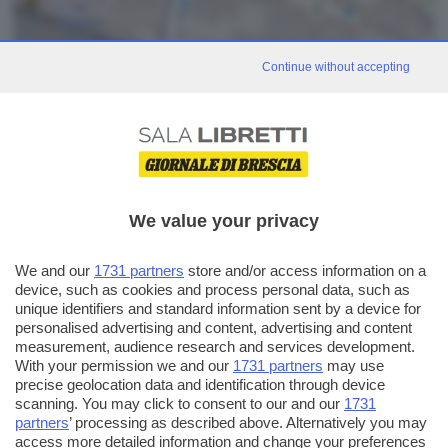
Leaflet
|
©
OpenStreetMap
Continue without accepting
eventi correlati
Vedi tutti
We value your privacy
EVENTO GDB
We and our
1731 partners
store and/or access information on a
device, such as cookies and process personal data, such as
unique identifiers and standard information sent by a device for
personalised advertising and content, advertising and content
measurement, audience research and services development.
With your permission we and our
1731 partners
may use
precise geolocation data and identification through device
scanning. You may click to consent to our and our
1731
partners
’ processing as described above. Alternatively you may
access more detailed information and change your preferences