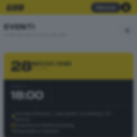
Abbonati
EVENTI
Il GdB che apre le porte alla città
28
MAGGIO 2026
GIOVEDÌ
ORARIO
18:00
Giornale di Brescia - Sala Libretti · via Solferino, 22 -
Brescia
Trasmesso in diretta streaming
Disponibile on demand