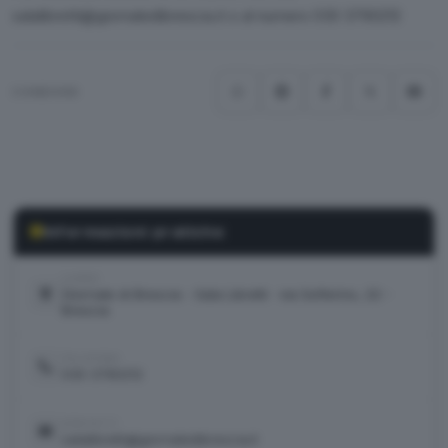
salalibretti@giornaledibrescia.it o al numero 030 3790212
CONDIVIDI
Informazioni pratiche
LUOGO
Giornale di Brescia - Sala Libretti · via Solferino, 22 -
Brescia
TELEFONO
030 3790212
CONTATTI
salalibretti@giornaledibrescia.it