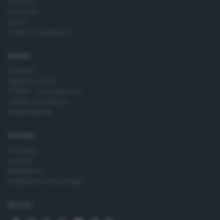
Cronaca
Economia
Sport
Cultura e Spettacoli
SERVIZI
Podcast
Agenda eventi
ZOOM - Le vostre foto
Lettere al direttore
Abbonamenti
AZIENDA
Chi siamo
Contatti
Redazione
Pubblicità e necrologie
SEGUICI