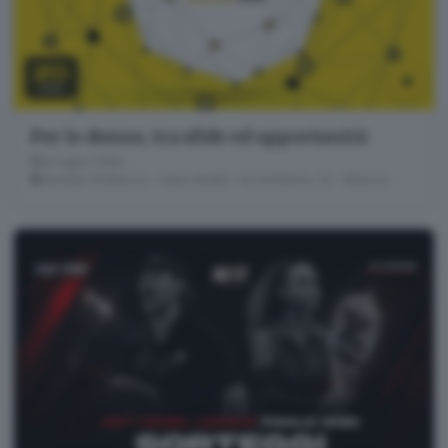
20
LUG
Per le donne, tra sfide ed opportunità
20 luglio 2026
Giornale di Brescia - Sala Libretti · via Solferino, 22 - Brescia