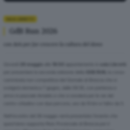
SALA LIBRETTI
GdB Run 2026
con Avis per far crescere la cultura del dono
Giovedì
28 maggio
alle
18:00
appuntamento in
sala Libretti
per presentare la seconda edizione della
GDB RUN
, la corsa-
camminata non competitiva del Giornale di Brescia che si
svolgerà domenica 7 giugno, dalle 09:30, con partenza e
arrivo in piazzale Arnaldo e che si snoderà per le vie del
centro cittadino con due percorsi, uno da 10 km e l’altro da 5.
Nell’incontro del 28 maggio verrà presentato l’evento che
quest’anno supporta l’Avis Provinciale di Brescia per il