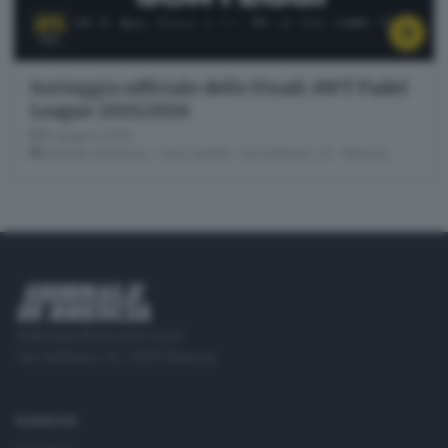
25
GIU
Sorteggio ufficiale delle Finali AWT Padel
League 2025/2026
25 giugno 2026
Giornale di Brescia - Sala Libretti · via Solferino, 22 - Brescia
Editoriale Bresciana S.p.A.
Via Solferino 22, 25121 Brescia
RUBRICHE