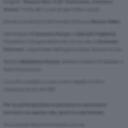
progetto ”
Piacere Avis. E tu? Conoscere, crescere,
donare
” rivolto alle scuole di ogni ordine e grado.
Introduce la direttrice del Giornale di Brescia
Nunzia Vallini
.
Intervengono
Francesco Piovani
e
Gabriele Pagliarini
,
Presidente e Vicepresidente Avis Provinciale, e
Emanuele
Petromer
, responsabile dell’organizzazione sportiva di Uisp.
Modera
Maddalena Damini
, direttrice artistica di Teletutto e
Radio Bresciasette.
L’incontro è pubblico e può essere seguito anche in
streaming sul sito del GdB.
Per la partecipazione in presenza è necessario
iscriversi su questo sito, (posti in sala limitati).
Per eventuali ulteriori informazioni via mail