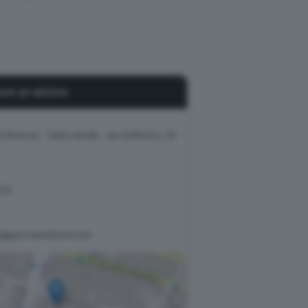
oni pratiche
i Brescia - Sala Libretti · via Solferino, 22
212
ti@giornaledibrescia.it