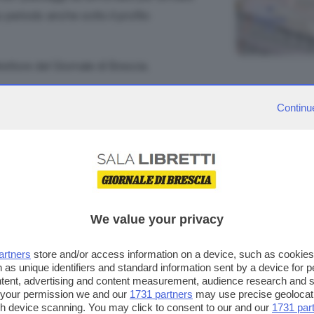
o periodo anche sotto il profilo
irettore
del Giornale di Brescia.
Continu
ccola Industria di Confidustria Brescia
cc Garda
ndazione Iniziative Zooprofilattiche e
We value your privacy
dabo
artners
store and/or access information on a device, such as cookie
 as unique identifiers and standard information sent by a device for 
tivo attività produttive di Garda Uno
ntent, advertising and content measurement, audience research and 
 your permission we and our
1731 partners
may use precise geolocat
orri solare
ugh device scanning. You may click to consent to our and our
1731 par