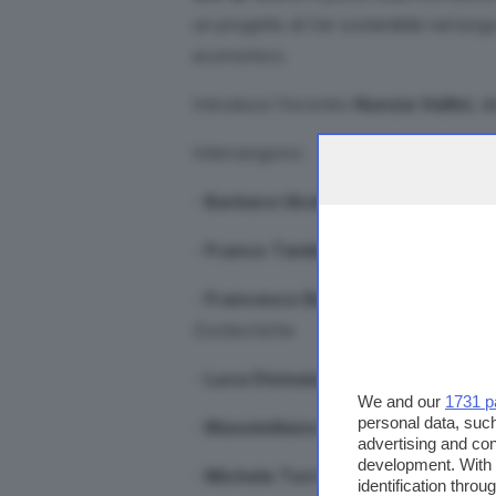
un progetto di Cer sostenibile nel lung
economico.
Introduce l'incontro
Nunzia Vallini
, d
Intervengono:
-
Barbara Ulcelli
, presidente della Pi
-
Franco Tamburini
, presidente di B
-
Francesco Bettoni
, consigliere Fo
Zootecniche
-
Luca Diomaiuta
, consigliere di Fe
We and our
1731 p
personal data, such
-
Massimiliano Faini
, direttore opera
advertising and co
development. With
-
Michele Torri
, fondatore e CEO di T
identification thro