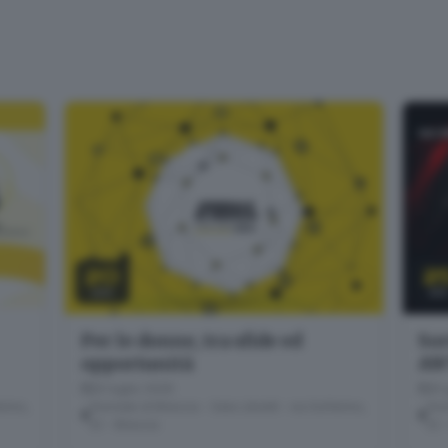
20
2
LUG
GI
Per le donne, tra sfide ed
Sor
opportunità
AW
20 luglio 2026
25 
erino,
Giornale di Brescia - Sala Libretti · via Solferino,
Gior
22 - Brescia
22 