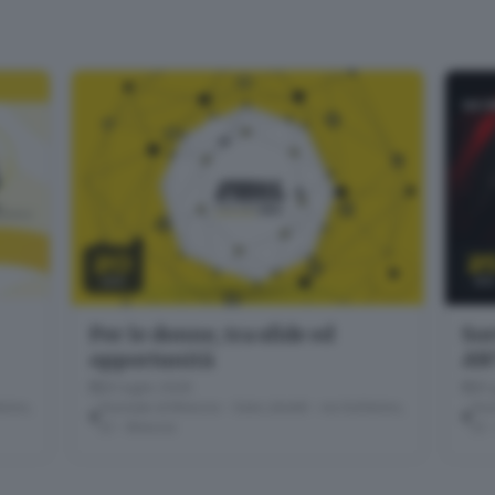
20
2
LUG
GI
Per le donne, tra sfide ed
Sor
opportunità
AW
20 luglio 2026
25 
erino,
Giornale di Brescia - Sala Libretti · via Solferino,
Gior
22 - Brescia
22 