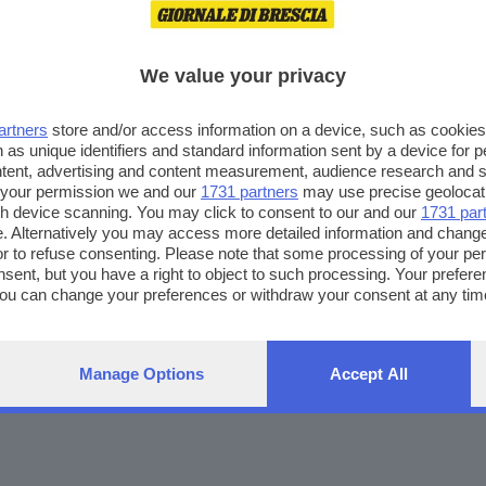
 giunta nazionale Camere penali
We value your privacy
rnal e modera
Nunzia Vallini
– direttrice
artners
store and/or access information on a device, such as cookie
 as unique identifiers and standard information sent by a device for 
ito anche in streaming sul sito del GdB.
ntent, advertising and content measurement, audience research and 
 your permission we and our
1731 partners
may use precise geolocat
essario iscriversi su questo sito
ugh device scanning. You may click to consent to our and our
1731 par
. Alternatively you may access more detailed information and chang
or to refuse consenting. Please note that some processing of your p
nsent, but you have a right to object to such processing. Your preferen
ibrescia.it o 0303790212
You can change your preferences or withdraw your consent at any time
ng the
privacy policy
button at the bottom of the webpage.
Manage Options
Accept All