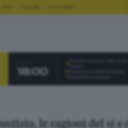
SPORT
CULTURA
FOTO E VIDEO
Giornale di Brescia - Sala Libretti 
ORARIO
Brescia
18:00
Trasmesso in diretta streaming
Disponibile on demand
tizia, le ragioni del si e 