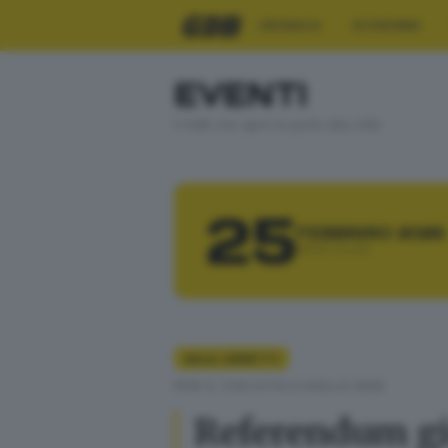
CRONACA
ECONOMIA
EVENTI
Il GdB che apre le porte alla città
25
FEBBRAIO 2026
MERCOLEDÌ
SALA LIBRETTI
PER IL CICLO FILO DELLE IDEE
Referendum gius