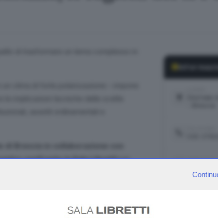
è quello di trasformare un tema complesso in
Informazi
un clima di forte polarizzazione – impone
LUOGO
Giornale d
le implicazioni tecniche delle scelte
- Brescia
uzionali, assetti ordinamentali e
TELEFONO
030 3790
e di Brescia
in collaborazione con
contro-confronto in Sala Libretti
per
CONTATTI
salalibret
e 18
.
Continu
+
−
Tribunale di Brescia