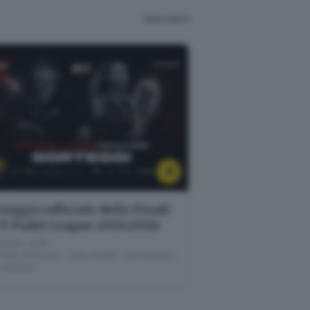
Vedi tutti
5
U
teggio ufficiale delle Finali
T Padel League 2025/2026
giugno 2026
nale di Brescia - Sala Libretti · via Solferino,
- Brescia