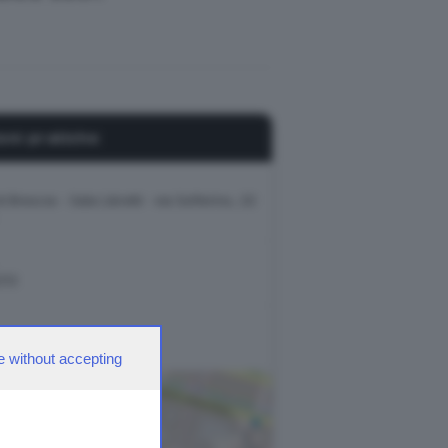
oni pratiche
i Brescia - Sala Libretti · via Solferino, 22
212
ti@giornaledibrescia.it
e without accepting