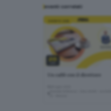
eventi correlati
EVENTO GDB
28
LUG
Un caffè con il direttore
28 luglio 2026
Giornale di Brescia - Sala Libretti · via Solf
22 - Brescia