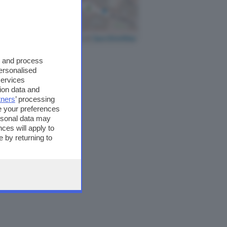
Leaflet
|
©
OpenStreetMap
s and process
personalised
services
ion data and
tners
’ processing
e your preferences
ersonal data may
ces will apply to
 by returning to