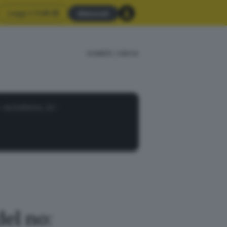
Leggi il GdB
Abbonati
HOME
CERCA
· via Solferino, 22 -
del no: