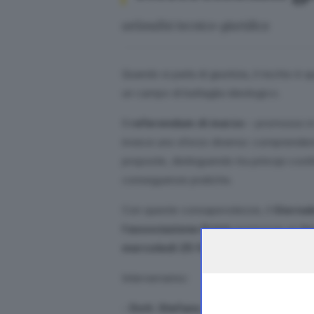
un’analisi tecnico-giuridica
Quando si parla di giustizia, il rischio 
un campo di battaglia ideologico.
Il
referendum di marzo
– promosso in 
invece uno sforzo diverso: comprendere 
proposte, distinguendo tra principi costit
conseguenze pratiche.
Con queste consapevolezze, il
Giornal
l’associazione Koinè
promuove un
in
mercoledi 25 febbraio a partire dall
Interverranno:
-
Dott. Stefano Scati
, presidente del 