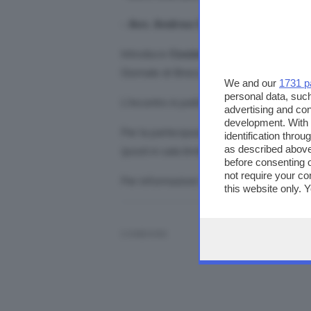
-
Avv. Andrea Cavaliere
, componente
Introduce
Cosimo Bettoni
– Koinè Jou
Giornale di Brescia.
We and our
1731 p
personal data, such
L’incontro è pubblico e può essere segu
advertising and co
development. With
Per la partecipazione in presenza è
nec
identification thro
as described above
(posti in sala limitati).
before consenting 
not require your co
Per informazioni: salalibretti@giornaled
this website only. 
this site and clicki
CONDIVIDI