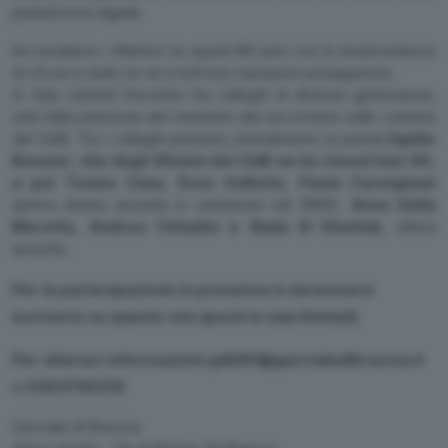
piattaforme digitali.
Accendiamo i riflettori su questi 80 anni con le testimonianze
di chi ne è stato (e ne è tutt’ora) narratore-protagonista.
In Sala Libretti l’incontro tra colleghi di diverse generazioni,
uniti dalla passione del mestiere del raccontare sulle colonne
del GdB. Tra i colleghi presenti, prenderanno la parola
Egidio
Bonomi, che degli 80anni del GdB ne ha vissuti ben 60,
e poi Tonino Zana, Enzo Gallotta, Paola Carmignani
(prima donna assunta in redazione nel 1989),
Anna Della
Moretta, Andrea Cittadini e Nada El Khattab
, ultima
assunta.
Per la partecipazione in presenza è necessario
iscriversi su questo sito
(posti in sala limitati).
Per ulteriori informazioni gdb80@giornaledibrescia.it
o 0303790212
Giornale di Brescia