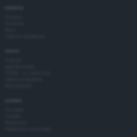
RUBRICHE
Cronaca
Economia
Sport
Cultura e Spettacoli
SERVIZI
Podcast
Agenda eventi
ZOOM - Le vostre foto
Lettere al direttore
Abbonamenti
AZIENDA
Chi siamo
Contatti
Redazione
Pubblicità e necrologie