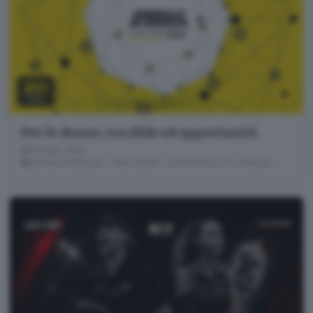
20
LUG
Per le donne, tra sfide ed opportunità
20 luglio 2026
Giornale di Brescia - Sala Libretti · via Solferino, 22 - Brescia