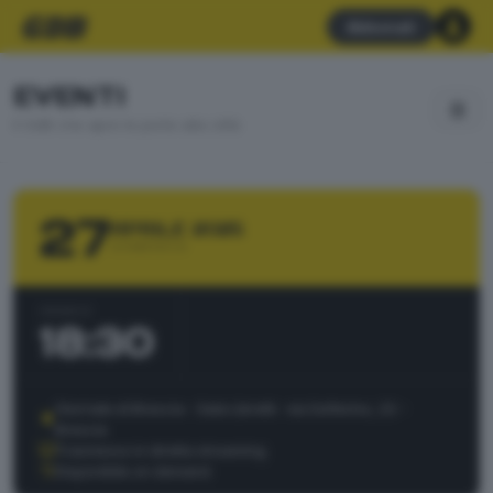
Abbonati
EVENTI
Il GdB che apre le porte alla città
27
APRILE 2025
DOMENICA
ORARIO
18:30
Giornale di Brescia - Sala Libretti · via Solferino, 22 -
Brescia
Trasmesso in diretta streaming
Disponibile on demand