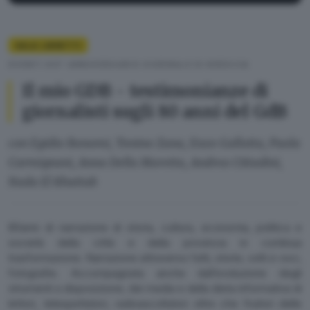
SALA LIBRETTI
EVENTI 80° ANNIVERSARIO GIORNALE DI BRESCIA
Il mio GDB - testimonianze di
giornalisti sugli 80 anni del GdB
con Egidio Bonomi, Tonino Zana, Enzo Gallotta, Paola
Carmignani, Anna Della Moretta, Andrea Cittadini,
Nada El Khattab
80anni di narrazione di storia, cultura, economia, politica e
società della città e della provincia in continua
trasformazione. Narrazione attraverso fatti, storie, volti e voci,
fotografie. Accompagnata anche dall’evoluzione degli
strumenti a disposizione, dei media e della dieta informativa di
lettori, telespettatori, radioascoltatori oltre che fruitori delle