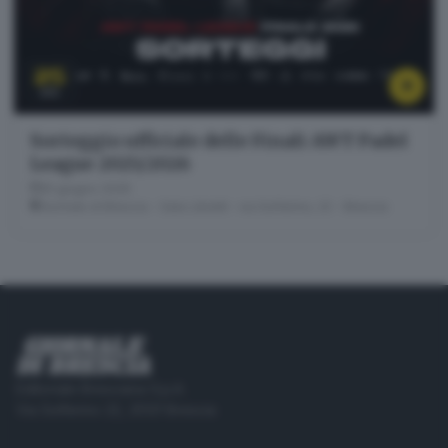
25
GIU
Sorteggio ufficiale delle Finali AWT Padel
League 2025/2026
25 giugno 2026
Giornale di Brescia - Sala Libretti · via Solferino, 22 - Brescia
Editoriale Bresciana S.p.A.
Via Solferino 22, 25121 Brescia