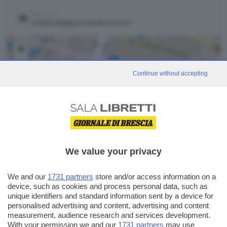
CONTATTI
salalibretti@giornaledibrescia.it
+
−
Continue without accepting
Leaflet
|
©
OpenStreetMap
We value your privacy
eventi correlati
Vedi tutti
We and our
1731 partners
store and/or access information on a
device, such as cookies and process personal data, such as
unique identifiers and standard information sent by a device for
EVENTO GDB
personalised advertising and content, advertising and content
measurement, audience research and services development.
With your permission we and our
1731 partners
may use