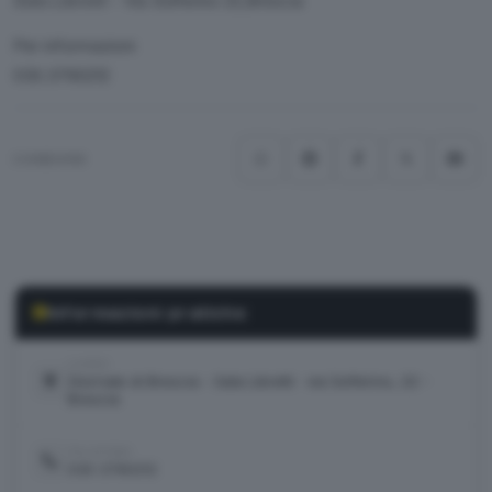
Sala Libretti
- Via Solferino 22,Brescia
Per informazioni
030.3790212
CONDIVIDI
Informazioni pratiche
LUOGO
Giornale di Brescia - Sala Libretti · via Solferino, 22 -
Brescia
TELEFONO
030 3790212