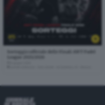
25
GIU
Sorteggio ufficiale delle Finali AWT Padel
League 2025/2026
25 giugno 2026
Giornale di Brescia - Sala Libretti · via Solferino, 22 - Brescia