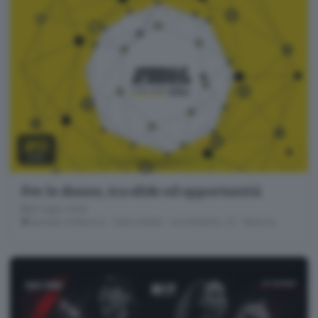
20
LUG
Per le donne, tra sfide ed opportunità
20 luglio 2026
Giornale di Brescia - Sala Libretti · via Solferino, 22 - Brescia