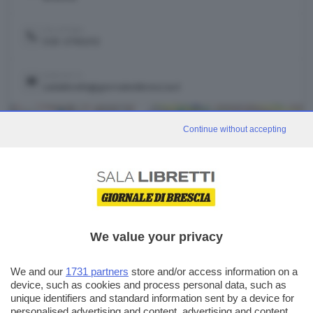
TELEFONO
030 3790212
CONTATTI
salalibretti@giornaledibrescia.it
+
Continue without accepting
−
Leaflet
|
©
OpenStreetMap
We value your privacy
We and our
1731 partners
store and/or access information on a
device, such as cookies and process personal data, such as
eventi correlati
Vedi tutti
unique identifiers and standard information sent by a device for
personalised advertising and content, advertising and content