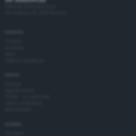
Editoriale Bresciana S.p.A.
Via Solferino 22, 25121 Brescia
RUBRICHE
Cronaca
Economia
Sport
Cultura e Spettacoli
SERVIZI
Podcast
Agenda eventi
ZOOM - Le vostre foto
Lettere al direttore
Abbonamenti
AZIENDA
Chi siamo