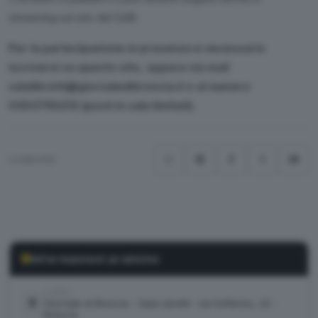
streaming sul sito del GdB.
Per la partecipazione in presenza è necessario
iscriversi su questo sito, oppure via mail
salalibretti@giornaledibrescia.it o al numero
0303790212 (posti in sala limitati).
CONDIVIDI
Informazioni pratiche
LUOGO
Giornale di Brescia - Sala Libretti · via Solferino, 22 -
Brescia