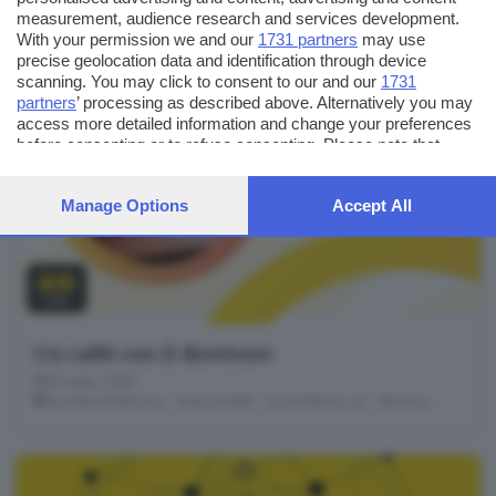
measurement, audience research and services development.
EVENTO GDB
With your permission we and our
1731 partners
may use
precise geolocation data and identification through device
scanning. You may click to consent to our and our
1731
partners
’ processing as described above. Alternatively you may
access more detailed information and change your preferences
before consenting or to refuse consenting. Please note that
some processing of your personal data may not require your
consent, but you have a right to object to such processing. Your
Manage Options
Accept All
preferences will apply to this website only. You can change
your preferences or withdraw your consent at any time by
returning to this site and clicking the
privacy policy
button at the
bottom of the webpage.
28
LUG
Un caffè con il direttore
28 luglio 2026
Giornale di Brescia - Sala Libretti · via Solferino, 22 - Brescia