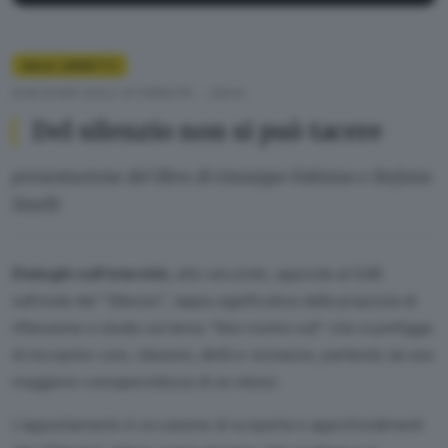
SALA LIBRETTI
DIALOGHI SULL'ETERNITÀ - 2024
Del silenzio non si può tacere
presentazione del libro di Giuseppe Fabiano e Stefano
Sinelli
Dialoghi sull’eternità
, atto secondo, approda al GdB
sull’onda del “Silenzio”, tappa significativa della proposta di
riflessione e studio sul tema “Non morire soli” che si prefigge
di riscoprire cure, relazioni, diritti e vicinanze, partendo da una
maggiore consapevolezza di se stessi.
L’appuntamento è occasione di scoperta e approfondimenti