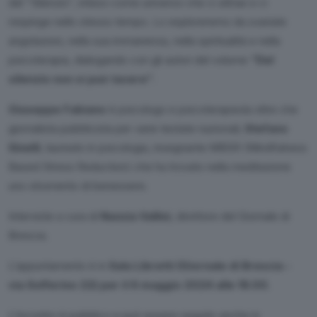
del “Silenzio”, inteso come universo che ci attrae e ci
respinge nello stesso tempo. Lo esploreremo da svariate
angolazioni, nella sua immanenza, nella spiritualità e nella
psicoterapia, dialogando con gli autori del volume
“Del
silenzio non si può tacere”
.
Giuseppe Fabiano
è psicologo e psicoterapeuta oltre che
giornalista pubblicista per varie testate nazionali;
Stefano
Sinelli
, laureato in psicologia, insegnante MBSR (Mindfulness
Based Stress Reduction) che ha trovato nella meditazione
uno strumento di benessere.
Interviste a cura di
Nunzia Vallini
, direttore del Giornale di
Brescia.
L’appuntamento è in
Sala Libretti (Giornale di Brescia -
via Solferino 22) per il 6 maggio 2024 alle 18.00
.
L’incontro è pubblico e può essere seguito anche in