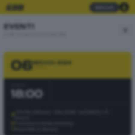
Abbonati
EVENTI
Il GdB che apre le porte alla città
06
MAGGIO 2024
LUNEDÌ
ORARIO
18:00
Giornale di Brescia - Sala Libretti · via Solferino, 22 -
Brescia
Trasmesso in diretta streaming
Disponibile on demand