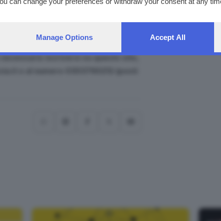
You can change your preferences or withdraw your consent at any time
ng the
privacy policy
button at the bottom of the webpage.
le di Brescia
Nunzia Vallini
.
ito anche in streaming sul sito del GdB.
Manage Options
Accept All
 necessario iscriversi su questo sito,
scia.it o al numero 0303790212 (posti