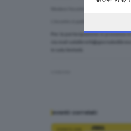
this website only. 
this site and clicki
Modera l’incontro il direttore del Giorna
L’incontro è pubblico e può essere segu
Per la partecipazione in presenza è
via mail salalibretti@giornaledibre
in sala limitati).
CONDIVIDI
eventi correlati
EVENTO GDB