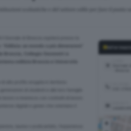
tituzioni scolastiche e del settore edile per fare il punto s
0
il Giornale di Brescia ospiterà presso la
o “
Edilizia: un mondo a più dimensioni
”
Informazi
e Brescia, Collegio Geometri e
istema edilizia Brescia e Università
LUOGO
Giornale d
- Brescia
di alto profilo erogata in territorio
TELEFONO
030 3790
enerazioni di studenti e alle loro famiglie
e lavoro e inserisce con contratti di lavoro
CONTATTI
etenze digitali e green che orientano il
salalibret
+
eriore, laurea o praticantato, l’esperienza