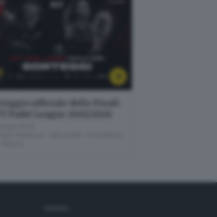
5
U
teggio ufficiale delle Finali
T Padel League 2025/2026
giugno 2026
nale di Brescia - Sala Libretti · via Solferino,
- Brescia
SEGUICI