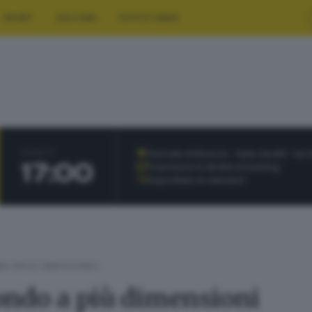
SPORT
CULTURA
FOTO E VIDEO
Giornale di Brescia - Sala Libretti · via
ORARIO
17:00
Trasmesso in diretta streaming
Disponibile on demand
A EDILE BRESCIANO
ondo a più dimensioni