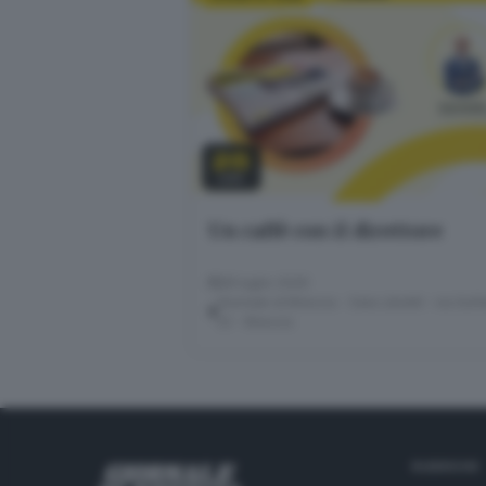
28
LUG
Un caffè con il direttore
28 luglio 2026
Giornale di Brescia - Sala Libretti · via Solf
22 - Brescia
RUBRICHE