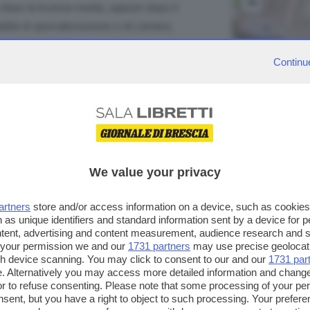
−
 dopo la licenza media, oppure dopo il
lità di specializzazione e di carriera,
 ciascun ragazzo.
Continu
territoriale di Brescia
ente Ance Brescia
We value your privacy
artners
store and/or access information on a device, such as cookie
 as unique identifiers and standard information sent by a device for 
ità degli Studi di Brescia
ntent, advertising and content measurement, audience research and 
 your permission we and our
1731 partners
may use precise geolocat
gio Geometri
ugh device scanning. You may click to consent to our and our
1731 par
. Alternatively you may access more detailed information and chang
nti ed ex studenti dei corsi Cat, Eseb, Its
or to refuse consenting. Please note that some processing of your p
nsent, but you have a right to object to such processing. Your preferen