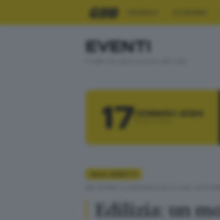
CRONACA
ECONOMIA
EVENTI
Il GdB che apre le porte alla città
17
GENNAIO 2024
MERCOLEDÌ
SALA LIBRETTI
UN EVENTO ORGANIZZATO DAL SISTEM
Edilizia: un m