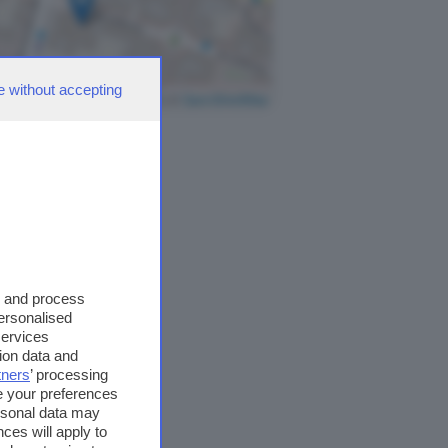
e without accepting
Leaflet
|
©
OpenStreetMap
s and process
personalised
services
ion data and
tners
’ processing
e your preferences
ersonal data may
ces will apply to