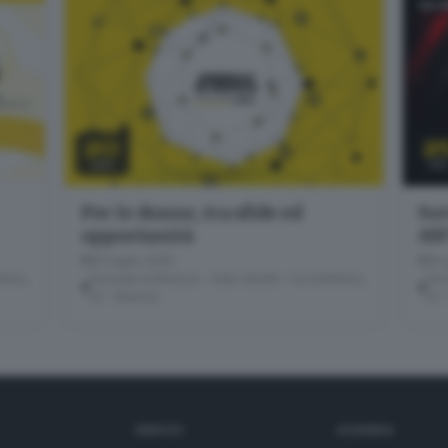
20
2
LUG
GI
Per le donne, tra sfide ed
Sor
opportunità
AW
20 luglio 2026
25 
erino,
Giornale di Brescia - Sala Libretti · via Solferino,
Gior
22 - Brescia
22 
SERVIZI
AZIENDA