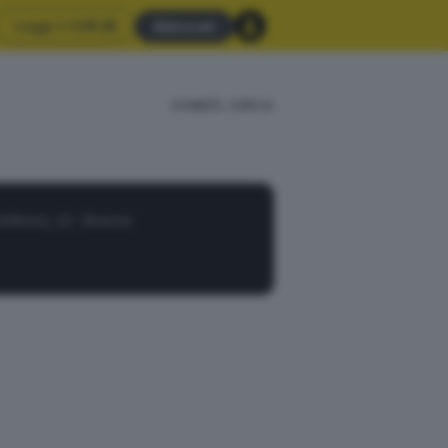
Leggi il GdB
Abbonati
HOME
CERCA
 Solferino, 22 - Brescia