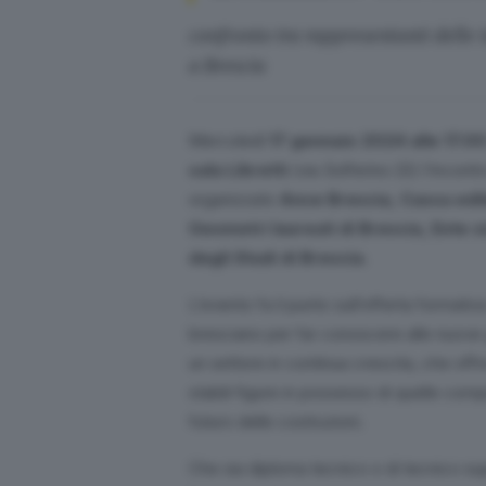
confronto tra rappresentanti delle is
a Brescia
Mercoledì
17 gennaio 2024 alle 17.0
sala Libretti
(via Solferino 22) l’incontr
organizzato
Ance Brescia, Cassa edil
Geometri laureati di Brescia, Ente s
degli Studi di Brescia
.
L’evento fa il punto sull’offerta formativa 
bresciano per far conoscere alle nuove g
un settore in continua crescita, che offr
stabili figure in possesso di quelle comp
futuro delle costruzioni.
Che sia diploma tecnico o di tecnico sup