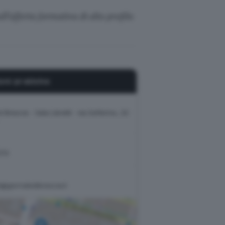
ull’offerta formativa di alto profilo
oni pratiche
i Brescia - Sala Libretti · via Solferino, 22
212
ti@giornaledibrescia.it